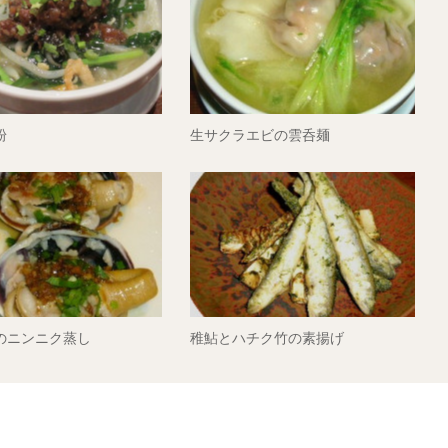
粉
生サクラエビの雲呑麺
のニンニク蒸し
稚鮎とハチク竹の素揚げ