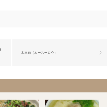
養
木犀肉（ムースーロウ）