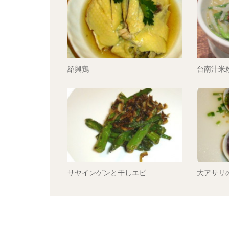
紹興鶏
台南汁米
サヤインゲンと干しエビ
大アサリ