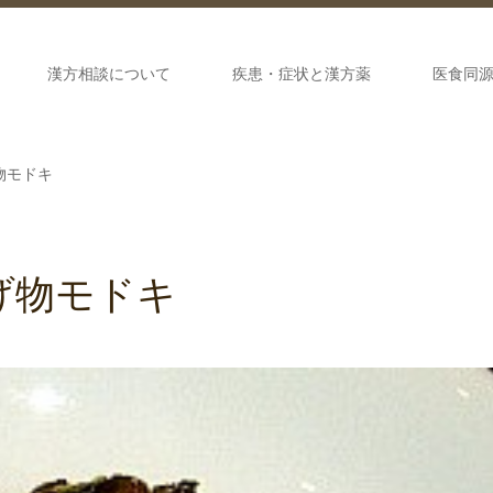
漢方相談について
疾患・症状と漢方薬
医食同
物モドキ
げ物モドキ