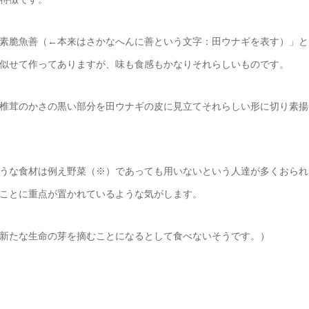
素脆魚善（←本来はさかなへんに善という文字：田ウナギを表す）」と
似せて作ってありますが、味も食感もかなりそれらしいものです。
椎茸のかさの黒い部分を田ウナギの皮に見立てそれらしい形に切り素揚
うな食材は例え野菜（※）であっても用いないという人達が多くおられ
ことに重点が置かれているような気がします。
新たな生命の芽を摘むことになるとして食べないそうです。）