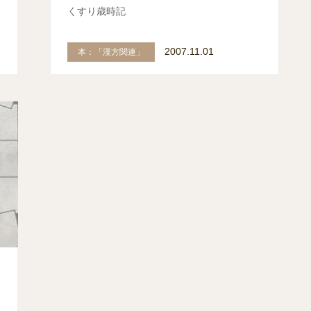
くすり歳時記
2007.11.01
本：「漢方関連」