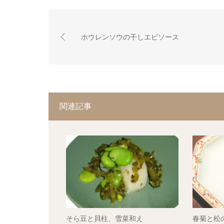
ホウレンソウの干しエビソース
関連記事
そら豆と貝柱、雪菜和え
春菊と松