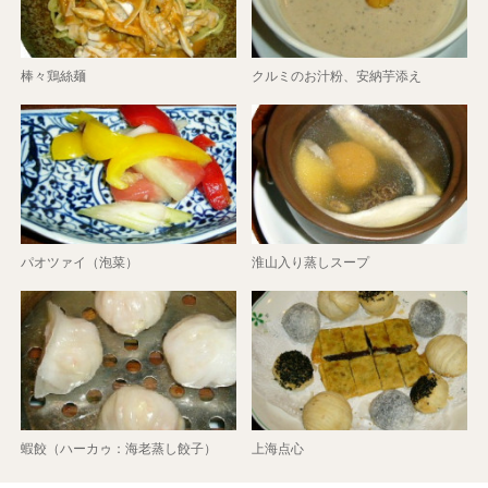
棒々鶏絲麺
クルミのお汁粉、安納芋添え
パオツァイ（泡菜）
淮山入り蒸しスープ
蝦餃（ハーカゥ：海老蒸し餃子）
上海点心