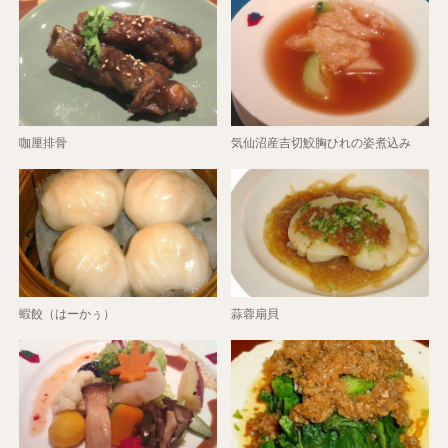
咖厘排骨
気仙沼産吉切鮫胸ひれの姿煮込み
蝦餃（はーかぅ）
蒜蓉扇貝