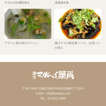
サザエの白腐乳和え
清湯咸水角
アサリと菜の花のラーメン
揚げナスの新生姜ソース、台湾バジ
ル添え
〒541-0045 大阪府大阪市中央区道修町1丁目5-4
e-Mail : info@kampou.com
TEL : 06-6222-3880