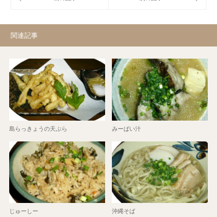
関連記事
島らっきょうの天ぷら
みーばい汁
じゅーしー
沖縄そば