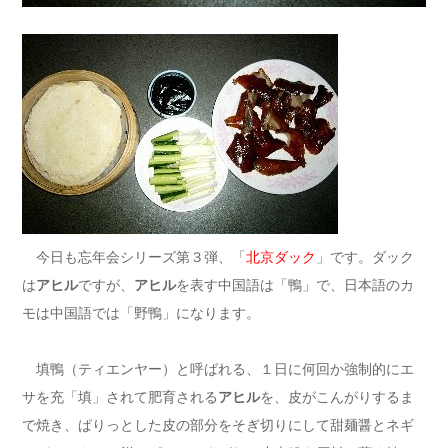
今日も忘年会シリーズ第３弾、「
北京ダック
」です。ダック
は
アヒル
ですが、
アヒル
を表す中国語は「鴨」で、日本語のカ
モは中国語では「野鴨」になります。
填鴨（ティエンヤー）と呼ばれる、１日に何回か強制的にエ
サを充「填」されて肥育される
アヒル
を、皮がこんがりするま
で焼き、ぱりっとした皮の部分をそぎ切りにして甜麺醤とネギ