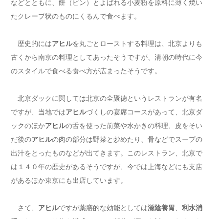
などとともに、餅（ピン）とよばれる小麦粉を原料に薄く焼い
たクレープ状のものにくるんで食べます。
歴史的には
アヒル
を丸ごとローストする料理は、北京よりも
古くから南京の料理としてあったそうですが、清朝の時代に今
のスタイルで食べる食べ方が広まったそうです。
北京ダックに関しては北京の全聚徳というレストランが有名
ですが、当地では
アヒル
づくしの宴席コースがあって、北京ダ
ックのほか
アヒル
の舌を使った前菜や水かきの料理、皮をそい
だ後の
アヒル
の肉の部分は野菜と炒めたり、骨などでスープの
出汁をとったものなどが出てきます。このレストラン、北京で
は１４０年の歴史があるそうですが、今では上海などにも支店
があるほか東京にも出店しています。
さて、
アヒル
ですが薬膳的な効能としては
滋陰養胃
、
利水消