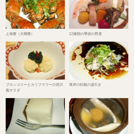
上海蟹（大閘蟹）
12種類の季節の野菜
ブロッコリーとカリフラワーの四川
厚岸の牡蛎の湯引き
風サラダ