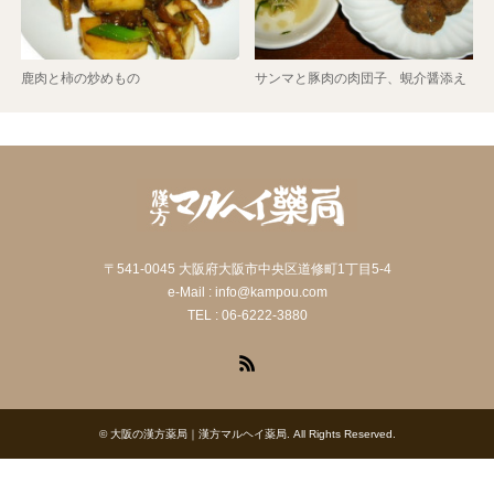
鹿肉と柿の炒めもの
サンマと豚肉の肉団子、蜆介醤添え
〒541-0045 大阪府大阪市中央区道修町1丁目5-4
e-Mail : info@kampou.com
TEL : 06-6222-3880
RSS
©
大阪の漢方薬局｜漢方マルヘイ薬局
. All Rights Reserved.