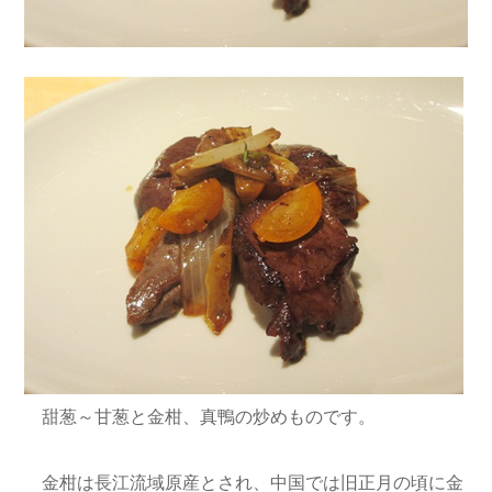
甜葱～甘葱と金柑、真鴨の炒めものです。
金柑は長江流域原産とされ、中国では旧正月の頃に金