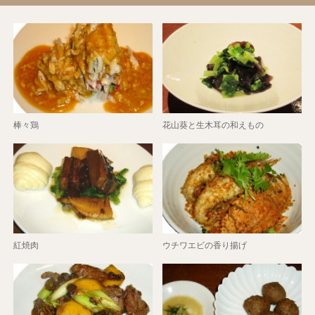
棒々鶏
花山葵と生木耳の和えもの
紅焼肉
ウチワエビの香り揚げ