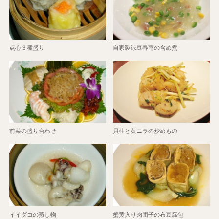
点心３種盛り
自家製緑豆春雨の含め煮
前菜の盛り合わせ
貝柱と黄ニラの炒めもの
イイダコの蒸し物
蟹黄入り肉団子の布豆腐包