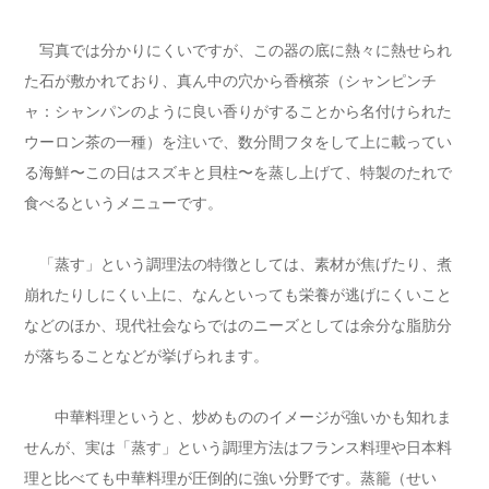
写真では分かりにくいですが、この器の底に熱々に熱せられ
た石が敷かれており、真ん中の穴から香檳茶（シャンピンチ
ャ：シャンパンのように良い香りがすることから名付けられた
ウーロン茶の一種）を注いで、数分間フタをして上に載ってい
る海鮮〜この日はスズキと貝柱〜を蒸し上げて、特製のたれで
食べるというメニューです。
「蒸す」という調理法の特徴としては、素材が焦げたり、煮
崩れたりしにくい上に、なんといっても栄養が逃げにくいこと
などのほか、現代社会ならではのニーズとしては余分な脂肪分
が落ちることなどが挙げられます。
中華料理というと、炒めもののイメージが強いかも知れま
せんが、実は「蒸す」という調理方法はフランス料理や日本料
理と比べても中華料理が圧倒的に強い分野です。蒸籠（せい