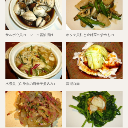
サルボウ貝のニンニク醤油漬け
ホタテ貝柱と金針菜の炒めもの
水煮魚（白身魚の唐辛子煮込み）
蒜泥白肉