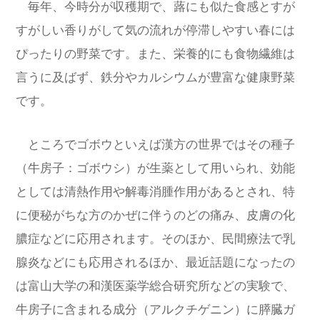
毎年、今時分が収穫期で、蕗にも似た食感とすが
すがしい香りがして気の流れが停滞しやすい春には
ぴったりの野菜です。また、
栄養的にも食物繊維は
言うに及ばず、鉄分やカルシウムが豊富な健康野菜
です。
ところでゴボウといえば漢方の世界ではその種子
（牛房子：ゴボウシ）が生薬として用いられ、効能
としては清熱作用や解毒消腫作用があるとされ、特
に便秘がちな方のかぜに伴うのどの痛み、皮膚の化
膿症などに応用されます。そのほか、民間療法で乳
腺炎などにも応用されるほか、最近話題になったの
は富山大学の和漢医薬学総合研究所などの実験で、
牛房子に含まれる成分（アルクチゲニン）に膵臓ガ