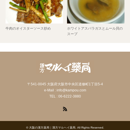
牛肉のオイスターソース炒め
ホワイトアスパラガスとムール貝の
スープ
〒541-0045 大阪府大阪市中央区道修町1丁目5-4
e-Mail : info@kampou.com
TEL : 06-6222-3880
RSS
©
大阪の漢方薬局｜漢方マルヘイ薬局
. All Rights Reserved.