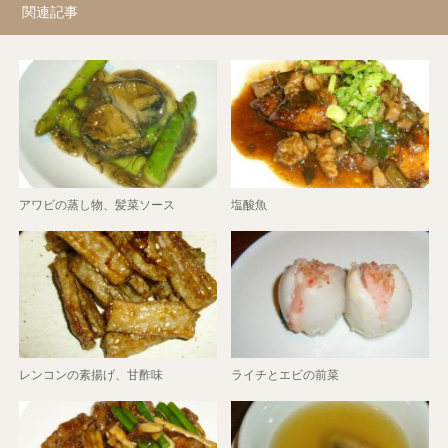
関連記事
アワビの蒸し物、髪菜ソース
塩酸魚
レンコンの素揚げ、甘酢味
ライチとエビの前菜