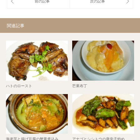
関連記事
ハトのロースト
芒果布丁
海老芋と揚げ豆腐の蟹黄煮込み
アナゴとシシトウの唐辛子炒め