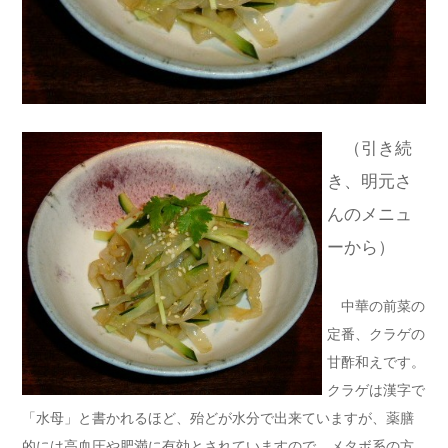
（引き続
き、明元さ
んのメニュ
ーから）
中華の前菜の
定番、クラゲの
甘酢和えです。
クラゲは漢字で
「水母」と書かれるほど、殆どが水分で出来ていますが、薬膳
的には高血圧や肥満に有効とされていますので、メタボ系の方