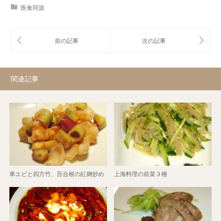
医食同源
関連記事
車エビと四方竹、百合根の紅麹炒め
上海料理の前菜３種