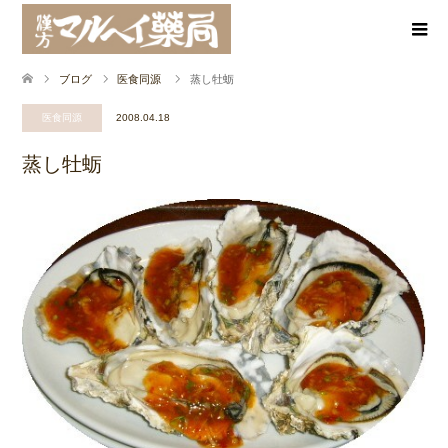
ブログ
医食同源
蒸し牡蛎
医食同源
2008.04.18
蒸し牡蛎