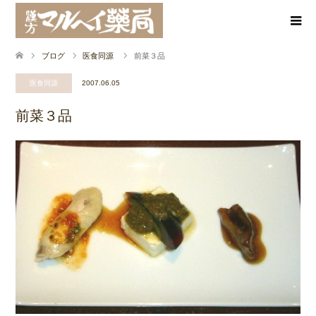
ブログ
医食同源
前菜３品
医食同源
2007.06.05
前菜３品