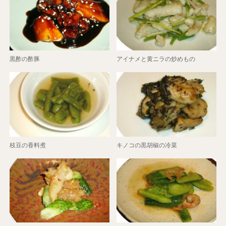
黒酢の酢豚
アイナメと黄ニラの炒めもの
枝豆の香料煮
キノコの黒胡椒の冷菜