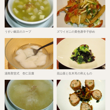
うすい豌豆のスープ
ズワイガニの黄色唐辛子炒め
湯島聖堂式 杏仁豆腐
花山葵と生木耳の和えもの