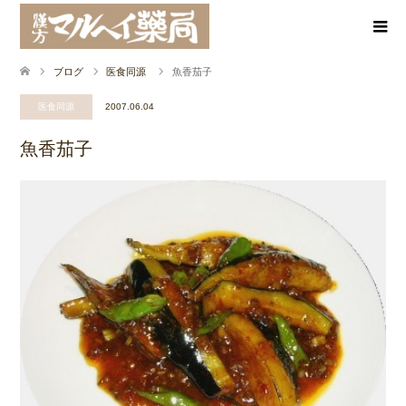
ブログ
医食同源
魚香茄子
医食同源
2007.06.04
魚香茄子