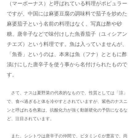
（マーボーナス）と呼ばれている料理がポピュラー
ですが、中国には麻婆豆腐の調味料で茄子を炒めた
麻婆茄子という名前の料理はなく、写真は酢や砂
糖、唐辛子などで味付けした魚香茄子（ユィシアン
チエズ）という料理です。魚は入っていませんが、
「魚香」というのは、本来は魚（フナ）とともに酢
漬けにした唐辛子を使う事から名付けられたもので
す。
さて、ナスは夏野菜の代表的なもので、性質としては「涼」
で、食べ過ぎると体を冷やすとされていますが、紫色のナスニ
ンと呼ばれる色素は、抗酸化力が強く動脈硬化の予防になるな
ど、注目されています。
また、シシトウは唐辛子の仲間で、ビタミンＣが豊富で、尚