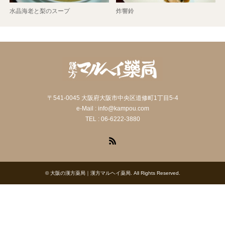
水晶海老と梨のスープ
炸響鈴
〒541-0045 大阪府大阪市中央区道修町1丁目5-4
e-Mail : info@kampou.com
TEL : 06-6222-3880
RSS
©
大阪の漢方薬局｜漢方マルヘイ薬局
. All Rights Reserved.