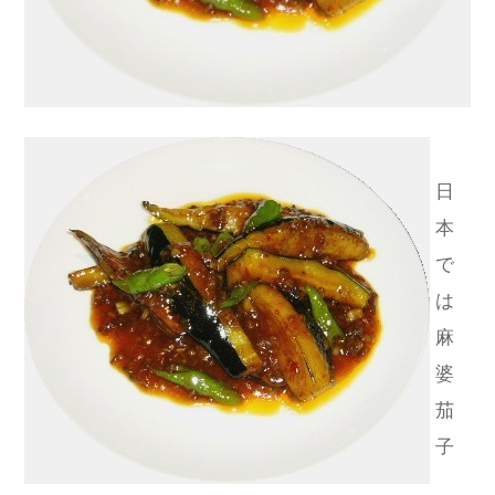
日
本
で
は
麻
婆
茄
子