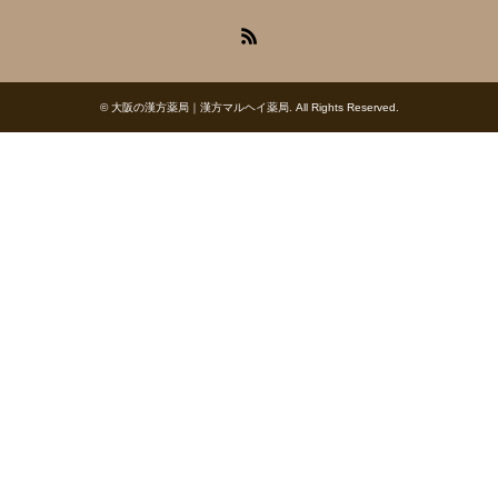
RSS
©
大阪の漢方薬局｜漢方マルヘイ薬局
. All Rights Reserved.