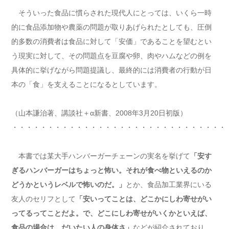
そういった食品に慣らされた現代人にとっては、いくら一時
的に食品添加物や農薬の問題が取りあげられたとしても、圧倒
的多数の消費者は食品に対して「安価」であることを望むとい
う現実に対して、その問題点を豆腐や卵、肉やハムなどの例を
具体的に挙げながら問題提議し、最終的には消費者の行動が日
本の「食」を支えることになるとしています。
（山本謙治著、講談社＋α新書、2008年3月20日初版）
・・・・・・・・・・・・・・・・・・・・・・・・・・・・・・
本書では某大手ハンバーガーチェーンの実名を挙げて
「安す
ぎるハンバーガーはちょっと怖い。それが食べ物といえるのか
どうかというレベルで怖いのだ。」
とか、食品加工業界にいる
友人のセリフとして
「安いってことは、どこかにしわ寄せがい
ってるってことだよ。で、どこにしわ寄せがいくかといえば、
食品の場合は、だいたい人の身体さ」
などが紹介されており、