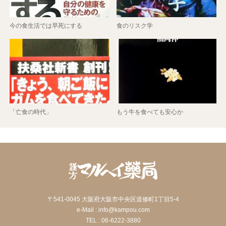
今の食生活では早死にする
食のリスク学
「亡食の時代」
もう牛を食べても安心か
〒541-0045 大阪府大阪市中央区道修町1丁目5-4
e-Mail : info@kampou.com
TEL : 06-6222-3880