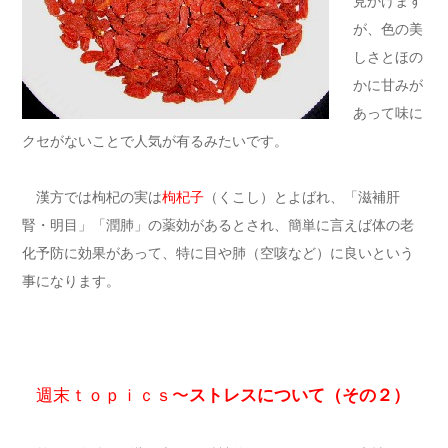
見かけます
が、色の美
しさとほの
かに甘みが
あって味に
クセがないことで人気が有るみたいです。
漢方では枸杞の実は
枸杞子
（くこし）とよばれ、「滋補肝
腎・明目」「潤肺」の薬効があるとされ、簡単に言えば体の老
化予防に効果があって、特に目や肺（空咳など）に良いという
事になります。
週末ｔｏｐｉｃｓ〜
ストレスについて（その２）