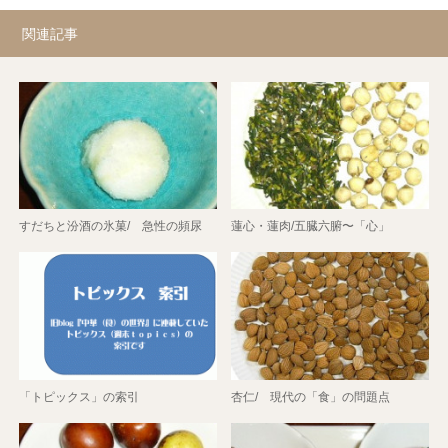
関連記事
すだちと汾酒の氷菓/ 急性の頻尿
蓮心・蓮肉/五臓六腑〜「心」
「トピックス」の索引
杏仁/ 現代の「食」の問題点