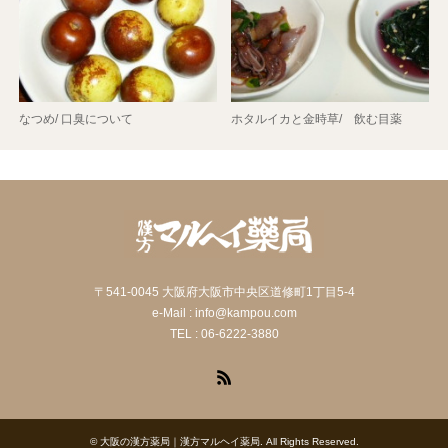
なつめ/ 口臭について
ホタルイカと金時草/ 飲む目薬
〒541-0045 大阪府大阪市中央区道修町1丁目5-4
e-Mail : info@kampou.com
TEL : 06-6222-3880
RSS
©
大阪の漢方薬局｜漢方マルヘイ薬局
. All Rights Reserved.