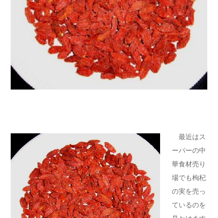
最近はス
ーパーの中
華食材売り
場でも枸杞
の実を売っ
ているのを