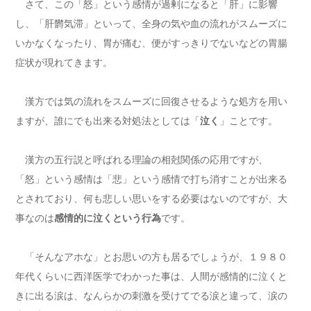
さて、この「怒」という感情が過剰になると「肝」に影響
し、「肝欝気滞」といって、全身の気や血の流れがスムーズに
いかなくなったり、胃が痛む、便がすっきりでないなどの胃腸
症状が現れてきます。
漢方では気の流れをスムーズに回復させるような処方を用い
ますが、誰にでも出来る対処法としては「
泣く
」ことです。
漢方の五行説と呼ばれる理論の相尅関係の応用ですが、
「怒」という感情は「悲」という感情で打ち消すことが出来る
とされており、何も悲しい思いをする必要はないのですが、大
事なのは
感情的に泣くという行為
です。
「そんなアホな」とお思いの方も居るでしょうが、１９８０
年代くらいに西洋医学でわかった事は、人間が感情的に泣くと
きに出る涙は、なんらかの刺激を受けてでる涙と違って、涙の