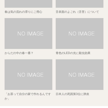
春は気の流れの滞りにご用心
舌表面のよごれ（舌苔）について
からだの中の春一番？
青色のLEDの光に殺虫効果
「お茶って自分の家で作れるんです
日本人の死因第3位に肺炎
か」