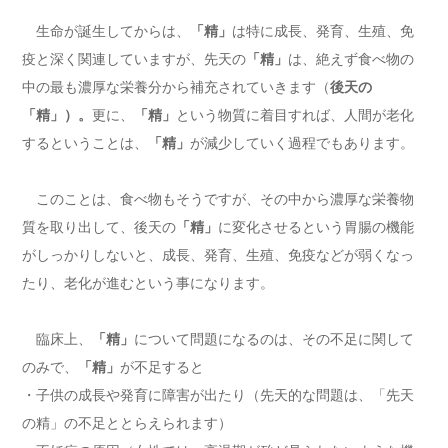
生命が誕生してからは、
「精」
は特に成長、発育、生殖、免
疫と深く関連していますが、先天の
「精」
は、絶えず食べ物の
中の最も濃厚な栄養分から補充されていきます（
後天の
「精」）。
更に、
「精」
という物質に着目すれば、人間が老化
するということは、
「精」
が減少していく過程でもあります。
このことは、食べ物もそうですが、その中から濃厚な栄養物
質を取り出して、後天の
「精」
に変化させるという胃腸の機能
がしっかりしないと、成長、発育、生殖、免疫などが弱くなっ
たり、老化が進むという事になります。
臨床上、
「精」
について問題になるのは、その不足に関して
のみで、
「精」
が不足すると
・子供の成長や発育に障害が出たり（先天的な問題は、「先天
の精」の不足ととらえられます）