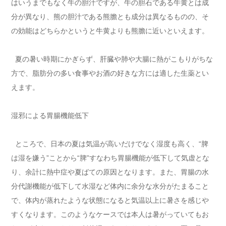
はいうまでもなく牛の胆汁ですが、牛の胆石である牛黄とは成
分が異なり、熊の胆汁である熊膽とも成分は異なるものの、そ
の効能はどちらかというと牛黄よりも熊膽に近いといえます。
夏の暑い時期にかぎらず、肝臓や肺や大腸に熱がこもりがちな
方で、脂肪分の多い食事やお酒の好きな方には適した生薬とい
えます。
湿邪による胃腸機能低下
ところで、日本の夏は気温が高いだけでなく湿度も高く、“脾
は湿を嫌う”ことから“脾”すなわち胃腸機能が低下して気虚とな
り、余計に熱中症や夏ばての原因となります。また、胃腸の水
分代謝機能が低下して水湿など体内に余分な水分がたまること
で、体内が蒸れたような状態になると気温以上に暑さを感じや
すくなります。このようなケースでは本人は暑がっていてもお