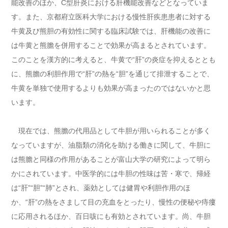
能改善のほか、C型肝炎における肝機能改善などとなっていま
す。また、京都府立医科大学における慢性肝疾患患者に対する
牛黄及び熊胆の有効性に関する臨床試験では、肝機能の改善に
は牛黄と熊膽を併用することで効果が高まるとされています。
このことを漢方的に考えると、牛黄で“肝”の炎症を抑えるととも
に、熊膽の利胆作用で“肝”の熱を“胆”を通じて排泄することで、
牛黄を単独で使用するよりも効果が高まったのではないかと思
います。
現在では、熊膽の代用品として牛胆が用いられることが多く
なっていますが、油脂類の消化を助ける働きに関して、牛胆に
は熊膽と同様の作用があることが富山大学の研究によって明ら
かにされています。中医学的には牛胆の性味は苦・寒で、帰経
は“肝”“胆”“肺”とされ、薬効としては健胃や利胆作用のほ
か、“肝”の熱をさまして目の充血をとったり、慢性の便秘や痔瘻
に応用されるほか、百日咳にも有効とされています。尚、牛胆