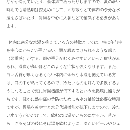
なかが冷えていたり、低体温であったりしますので、夏の暑い
時期でも清熱剤は控えめにして、五苓散などで体内の余分な水
湿をさばいたり、胃腸を中心に人参などで補気する必要があり
ます。
体内に余分な水湿を抱えている方の特徴としては、特に午前中
を中心にからだが重だるい、頭が締めつけられるような感じ
（頭重感）がする、顔や手足がむくみやすいといった症状がみ
られ、湿度が高いほどこのような症状が強くなります。また、
白い舌苔が厚くなるくらい体内に余分な水湿を抱えている方
は、口の中が粘ってくるので、冷たいものを好んで多飲するよ
うになることで更に胃腸機能が低下するという悪循環に陥りが
ちです。確かに熱中症の予防のためにも水分補給は必要な時期
ですが、胃腸を冷やすと水分代謝機能が低下しますので、冷た
い水でうがいだけして、飲むのは温かいものにするか、昔か
ら、ざるそばの後にそば湯を飲むように、冷たいビールやジュ