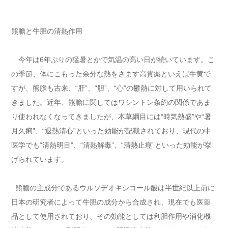
熊膽と牛胆の清熱作用
今年は6年ぶりの猛暑とかで気温の高い日が続いています。こ
の季節、体にこもった余分な熱をさます高貴薬といえば牛黄で
すが、熊膽も古来、“肝”、“胆”、“心”の鬱熱に対して用いられて
きました。近年、熊膽に関してはワシントン条約の関係であま
り使われなくなってきましたが、本草綱目には“時気熱盛”や“暑
月久痢”、“退熱清心”といった効能が記載されており、現代の中
医学でも“清熱明目”、“清熱解毒”、“清熱止痙”といった効能が挙
げられています。
熊膽の主成分であるウルソデオキシコール酸は半世紀以上前に
日本の研究者によって牛胆の成分から合成され、現在でも医薬
品として使用されており、その効能としては利胆作用や消化機