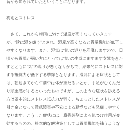
昔から知られていたということになります。
梅雨とストレス
さて、これから梅雨にかけて湿度が高くなっていきます
が、“脾は湿を嫌う”とされ、湿度が高くなると胃腸機能が低下し
やすくなります。また、湿気は“気”の巡りを邪魔しますので、日
頃から胃腸が弱い方にとっては“気”の生成にますます支障をきた
すとともに“気”の巡りが悪くなりがちで、結果的にストレスに対
する抵抗力が低下する季節となります。湿邪による症状として
は、朝起きてから午前中は体が重だるいとか、手足がむくんだ
り頭重感がするといったものですが、このような症状を訴える
方は基本的にストレス抵抗力が弱く、ちょっとしたストレスが
引き金となって睡眠障害や不安による動悸なども発症しやすく
なります。こうした症状には、麝香製剤による気つけ作用が奏
効するものの、根本的な解決策としては胃腸機能を補うような