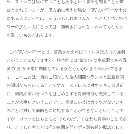
め、ストレスは役に立つこともあるという事実を知ることが重
要とされていますが、漢方的に考えた場合、“気”のパワーが十分
にある人にとっては、そうかもしれませんが、もともと“気”のパ
ワーの少ない人にとっては、前向きになれといわれてもなかな
か難しいものがあります。
この“気”のパワーとは、言葉をかえればストレス抵抗力の強弱
ということになりますが、根本的には“気”の主な生成源である五
臓の“脾”が正常に機能しているかどうかが大きく関わってきま
す。このことは、前回ご紹介した腸内細菌バランスと脳腸相関
の関係からもいえることですが、ストレスに対する考え方以前
に、腸内細菌バランスをはじめとする胃腸機能が充実している
ことが大事だということです。簡単にいえばガッツがないとも
のごとに対して前向きに対処することができないということで
すが、ガッツとはもともと“はらわた”、すなわち胃腸のことであ
り、こうした考え方は洋の東西を問わず人類共通の概念として