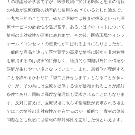
カの理論経済学者ですが、医療現場に於ける医師と患者の情報
の格差が医療保険の効率的な運用を妨げているとした論文で、
一九六三年のことです。確かに医療では検査や投薬といった医
療サービスの必要性や選択基準、あるいはそのコストについて
情報の非対称性が顕著に表れます。その後、医療現場でインフ
ォームドコンセントの重要性が叫ばれるようになりましたが、
一般的な商品と違って医学薬学の高度な情報に関する非対称性
を解消するのは現実的に難しく、経済的な問題以外に不信感や
誤解が生じやすい場となっています。また、患者側が理解する
ことを諦めるかわりに「総てお任せします」となることが多い
ですが、その為には医療を提供する側が信頼されることが絶対
条件であり、同時に高度な倫理観も要求されることにもなりま
す。反対に言えば、医療現場に限らず倫理観が要求される場面
ではこの情報の非対称性が存在するのが一般的で、食材の偽装
問題なども根底には情報の非対称性を悪用した例といえます。