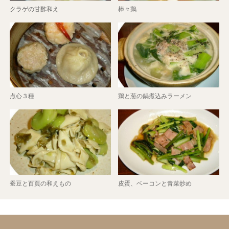
クラゲの甘酢和え
棒々鶏
点心３種
鶏と葱の鍋煮込みラーメン
蚕豆と百頁の和えもの
皮蛋、ベーコンと青菜炒め