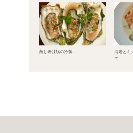
蒸し岩牡蛎の冷製
海老とキ
て