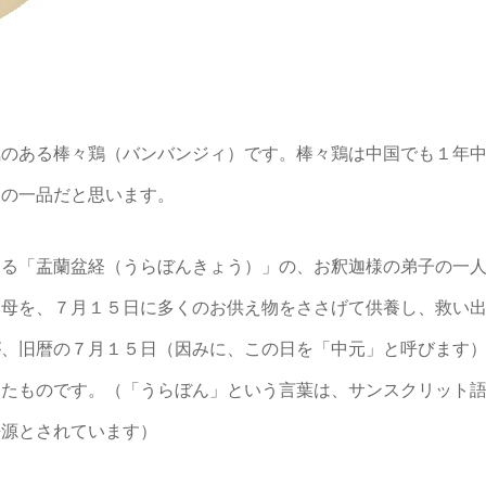
のある棒々鶏（バンバンジィ）です。棒々鶏は中国でも１年
夏の一品だと思います。
る「盂蘭盆経（うらぼんきょう）」の、お釈迦様の弟子の一
る母を、７月１５日に多くのお供え物をささげて供養し、救い
が、旧暦の７月１５日（因みに、この日を「中元」と呼びます
ったものです。（「うらぼん」という言葉は、サンスクリット
語源とされています）