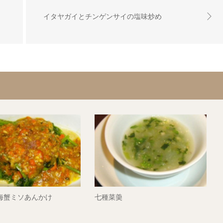
イタヤガイとチンゲンサイの塩味炒め
海蟹ミソあんかけ
七種菜羮