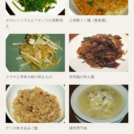
ホウレンソウとピーナッツの黒酢和
上海蟹ミソ麺（蟹黄麺）
え
クラゲと辛味大根の和えもの
蛍烏賊の和え麺
ゲソの炊き込みご飯
揚州煮干絲