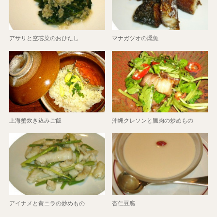
アサリと空芯菜のおひたし
マナガツオの燻魚
上海蟹炊き込みご飯
沖縄クレソンと臘肉の炒めもの
アイナメと黄ニラの炒めもの
杏仁豆腐