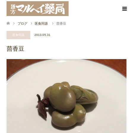
ブログ
医食同源
茴香豆
医食同源
2013.05.31
茴香豆