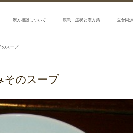
漢方相談について
疾患・症状と漢方薬
医食同
そのスープ
みそのスープ