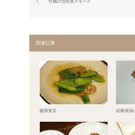
牡蠣の含め煮スモーク
関連記事
酸辣黄瓜
紹興酒漬