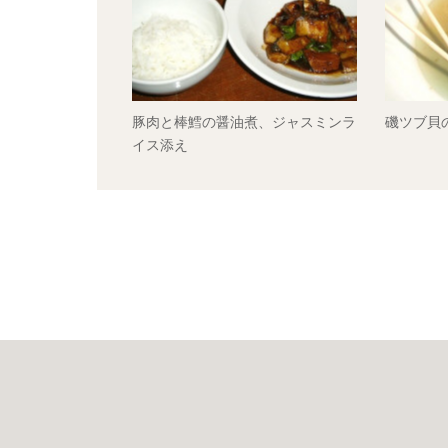
豚肉と棒鱈の醤油煮、ジャスミンラ
磯ツブ貝
イス添え