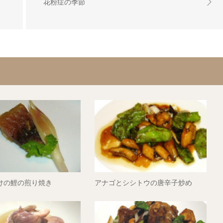
花粉症の季節
けの鯉の煎り焼き
アナゴとシシトウの唐辛子炒め