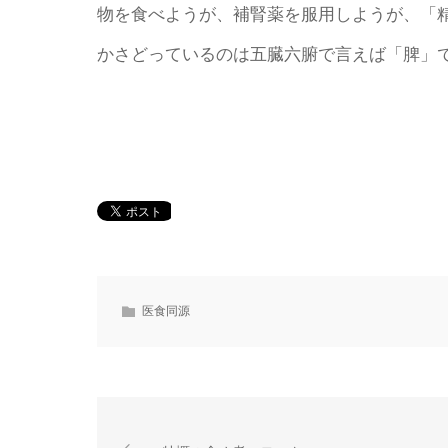
物を食べようが、補腎薬を服用しようが、「
かさどっているのは五臓六腑で言えば「脾」
医食同源