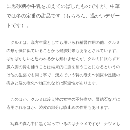
に黒砂糖や牛乳を加えてのばしたものですが、中華
では冬の定番の甜品です（もちろん、温かいデザー
トです）。
クルミは、漢方生薬としても用いられ補腎作用の他、クルミ
の形が脳に似ていることから健脳効果もあるとされています。
ばかばかしいと思われるかも知れませんが、クルミに限らず五
臓六腑の腎を補うことは結果的に脳を補うことになるというの
は他の生薬でも同じ事で、漢方でいう腎の衰え〜頻尿や足腰の
痛みと脳の老化〜物忘れなどは関連性があります。
このほか、クルミは冷え性の女性の不妊症や、腎結石などに
応用されるほか、渋皮の部分は咳止めの作用もあります。
写真の真ん中に黒く写っているのはナツメですが、ナツメも