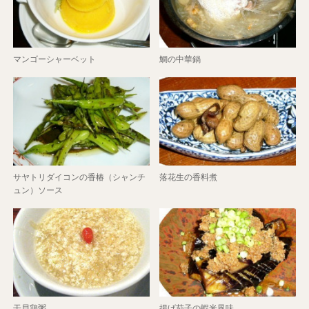
マンゴーシャーベット
鯛の中華鍋
サヤトリダイコンの香椿（シャンチ
落花生の香料煮
ュン）ソース
干貝鶏粥
揚げ茄子の蝦米風味