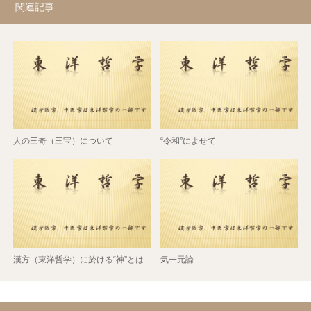
関連記事
人の三奇（三宝）について
“令和”によせて
漢方（東洋哲学）に於ける“神”とは
気一元論