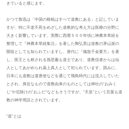
きていると感じます。
かつて魯迅は「中国の根柢はすべて道教にある」と記していま
すが、特に不老不死をめざした道教的な考え方は医療の分野に
大きく影響しています。実際に西暦５００年頃に神農本草経を
整理して『神農本草経集注』を著した陶弘景は道教の茅山派の
開祖としても知られていますし、唐代に『備急千金要方』を著
し、医王とも称される孫思邈も道士であり、道教信者からは仙
人としてあがめられ薬上真人として祀られています。因みに、
日本にも道教は遣唐使などを通じて飛鳥時代には流入していた
とされ、身近なもので道教由来のものとしては神社の“おみく
じ”や厄除けの“おふだ”などもそうですが、“天皇”という言葉も道
教の神学用語とされています。
“道”とは