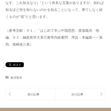
なす、これ知るなり）”という有名な言葉がありますが、知れば
知るほど何を知らないのかを知ることになって、果てしなく続
くものが“道”だと思います。
（参考文献：※１：「はじめて学ぶ中国思想」渡邉義浩 他
編、※２：鍼灸医学大系①黄帝内経素問 序説・本編第一～第
四、柴崎保三著）
東洋哲学