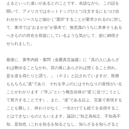
えるといった違いがあるとのことです。余談ながら、この話を
聞いて、アメリカではホットドッグひとつ注文するにもつけ合
わせからソースなど細かく“選択”することが要求されるのに対し
て、東洋では“おまかせ”が基本で、無意識のうちに本来そうある
べきものの存在を前提にしているような気がして、妙に納得さ
せられました。
最後に、黄帝内経・素問（金匱真言論篇）に『其の人にあらざ
れば教ゆることなかれ。其の眞にあらざれば授くること勿れ。
是を道を得たりと謂う。』（※２）と記されていますが、医療
ももちろん“道”であり、それを学ぶのにはそれなりの覚悟がいる
ことがわかります（“学ぶ”という概念自体が“道”に近づこうとし
て努力することです）。また、“道”である以上、言葉で表現する
ことも難しく、終わりがなく、一生かけても総てを会得するこ
とはできないものともいえます。論語に“知之為知之、不知為不
知、是知也（これを知るを知るとなし、知らざるを知らざると