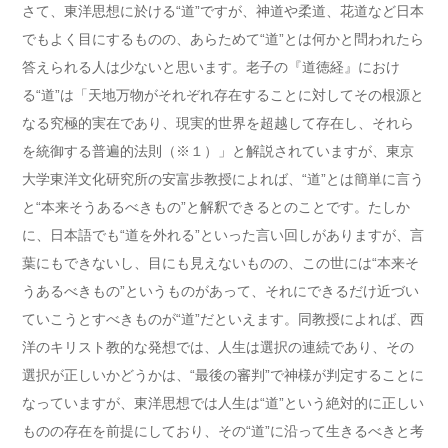
さて、東洋思想に於ける“道”ですが、神道や柔道、花道など日本
でもよく目にするものの、あらためて“道”とは何かと問われたら
答えられる人は少ないと思います。老子の『道徳経』におけ
る“道”は「天地万物がそれぞれ存在することに対してその根源と
なる究極的実在であり、現実的世界を超越して存在し、それら
を統御する普遍的法則（※１）」と解説されていますが、東京
大学東洋文化研究所の安富歩教授によれば、“道”とは簡単に言う
と“本来そうあるべきもの”と解釈できるとのことです。たしか
に、日本語でも“道を外れる”といった言い回しがありますが、言
葉にもできないし、目にも見えないものの、この世には“本来そ
うあるべきもの”というものがあって、それにできるだけ近づい
ていこうとすべきものが“道”だといえます。同教授によれば、西
洋のキリスト教的な発想では、人生は選択の連続であり、その
選択が正しいかどうかは、“最後の審判”で神様が判定することに
なっていますが、東洋思想では人生は“道”という絶対的に正しい
ものの存在を前提にしており、その“道”に沿って生きるべきと考