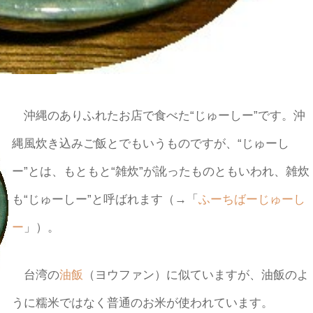
沖縄のありふれたお店で食べた“じゅーしー”です。沖
縄風炊き込みご飯とでもいうものですが、“じゅーし
ー”とは、もともと“雑炊”が訛ったものともいわれ、雑炊
も“じゅーしー”と呼ばれます（→「
ふーちばーじゅーし
ー
」）。
台湾の
油飯
（ヨウファン）に似ていますが、油飯のよ
うに糯米ではなく普通のお米が使われています。