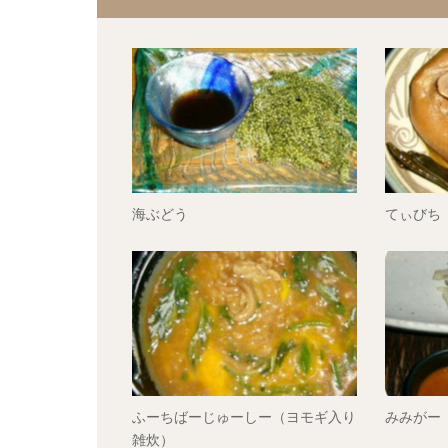
海ぶどう
てぃびち
ふーちばーじゅーしー（ヨモギ入り
みみがー
雑炊）