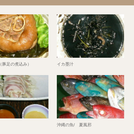
（豚足の煮込み）
イカ墨汁
沖縄の魚/ 夏風邪