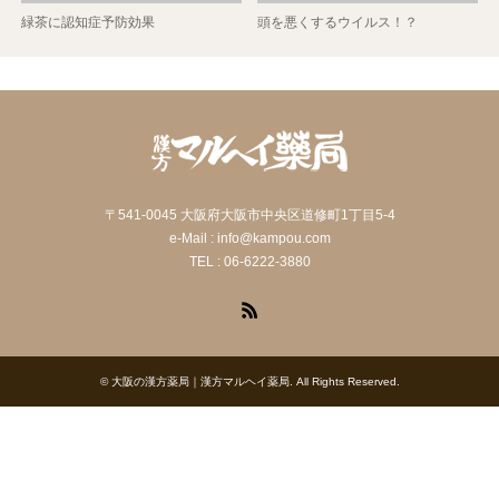
緑茶に認知症予防効果
頭を悪くするウイルス！？
〒541-0045 大阪府大阪市中央区道修町1丁目5-4
e-Mail : info@kampou.com
TEL : 06-6222-3880
RSS
©
大阪の漢方薬局｜漢方マルヘイ薬局
. All Rights Reserved.