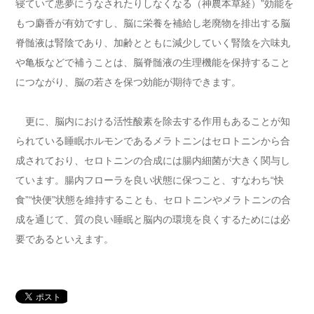
寝ていて悪夢にうなされたりしなくなる（神農本草経）”効能を
もつ麝香が有効ですし、脳に栄養を補給し老廃物を排出する脳
脊髄液は腎陰であり、加齢とともに減少していく腎陰を六味丸
や亀板などで補うことは、脳脊髄液の生理機能を保持すること
につながり、脳の若さを保つ効能が期待できます。
更に、脳内における活性酸素を除去する作用もあることが知
られている睡眠ホルモンであるメラトニンはセロトニンから合
成されており、セロトニンの合成には腸内細菌が大きく関与し
ています。腸内フローラを良い状態に保つこと、すなわち“快
食”“快便”状態を維持することも、セロトニンやメラトニンの合
成を通じて、質の良い睡眠と脳内の環境を良くするためには必
要であるといえます。