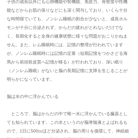
子供の成長以外にも心肺機能や腎機能、免疫力、骨密度や性機
能などからお肌の張りなどにも深く関与しており、いくら十分
な時間寝ていても、ノンレム睡眠の割合が少ないと、成長ホル
モンが十分に分泌されず、からだの疲れがとれないだけでな
く、長期化すると全身の健康状態に様々な問題がおこりかねま
せん。また、レム睡眠時には、記憶の整理が行われています
が、ノンレム睡眠時には記憶の定着（短期記憶をつかさどる海
馬から前頭前皮質へ記憶が移る）が行われており、深い眠り
（ノンレム睡眠）がないと脳の長期記憶に支障を生じることが
明らかになっています。
脳は水の中に浮かんでいる
ところで、脳はからだの中で唯一水に浮かんでいる臓器とし
ても知られています。この水というのが脳脊髄液とよばれるも
ので、1日に500ccほど分泌され、脳の周りを循環して、神経細