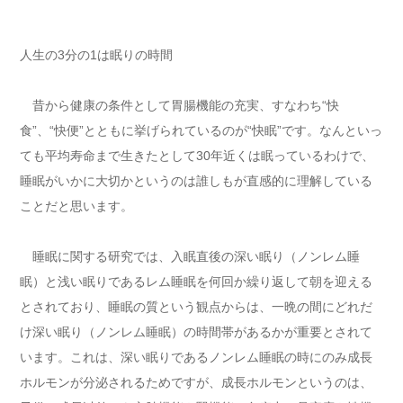
人生の3分の1は眠りの時間
昔から健康の条件として胃腸機能の充実、すなわち“快
食”、“快便”とともに挙げられているのが“快眠”です。なんといっ
ても平均寿命まで生きたとして30年近くは眠っているわけで、
睡眠がいかに大切かというのは誰しもが直感的に理解している
ことだと思います。
睡眠に関する研究では、入眠直後の深い眠り（ノンレム睡
眠）と浅い眠りであるレム睡眠を何回か繰り返して朝を迎える
とされており、睡眠の質という観点からは、一晩の間にどれだ
け深い眠り（ノンレム睡眠）の時間帯があるかが重要とされて
います。これは、深い眠りであるノンレム睡眠の時にのみ成長
ホルモンが分泌されるためですが、成長ホルモンというのは、