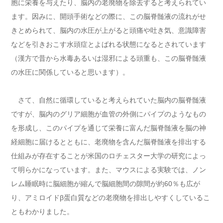
胞に栄養を与えたり、脳内の老廃物を除去すると考えられてい
ます。因みに、開頭手術などの際に、この脳脊髄液の流れがせ
きとめられて、脳内の水圧が上がると頭痛や吐き気、意識障害
などを引きおこす水頭症とよばれる状態になるとされています
（漢方で昔から水毒あるいは湿邪による頭重も、この脳脊髄液
の水圧に関係していると思います）。
さて、自然に循環していると考えられていた脳内の脳脊髄液
ですが、脳内のグリア細胞が血管の外側にパイプのようなもの
を形成し、このパイプを通じて栄養に富んだ脳脊髄液を脳の神
経細胞に届けるとともに、老廃物を含んだ脳脊髄液を排出する
仕組みが存在することが米国のロチェスター大学の研究によっ
て明らかになっています。また、マウスによる実験では、ノン
レム睡眠時に脳細胞が縮んで脳細胞間の隙間が約60％も広が
り、アミロイドβ蛋白質などの老廃物を排出しやすくしているこ
ともわかりました。