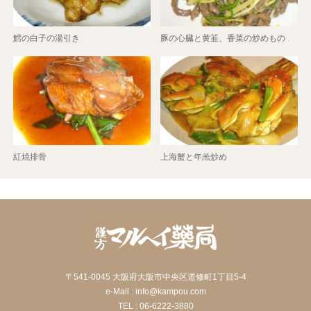
鱈の白子の湯引き
豚の心臓と黄韮、香菜の炒めもの
紅焼排骨
上海蟹と年羔炒め
〒541-0045 大阪府大阪市中央区道修町1丁目5-4
e-Mail : info@kampou.com
TEL : 06-6222-3880