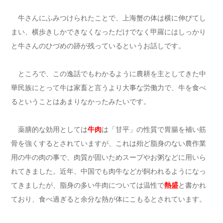
牛さんにふみつけられたことで、上海蟹の体は横に伸びてし
まい、横歩きしかできなくなっただけでなく甲羅にはしっかり
と牛さんのひづめの跡が残っているというお話しです。
ところで、この逸話でもわかるように農耕を主としてきた中
華民族にとって牛は家畜と言うより大事な労働力で、牛を食べ
るということはあまりなかったみたいです。
薬膳的な効用としては
牛肉
は「甘平」の性質で胃腸を補い筋
骨を強くするとされていますが、これは殆ど脂身のない農作業
用の牛の肉の事で、肉質が固いためスープやお粥などに用いら
れてきました。近年、中国でも肉牛などが飼われるようになっ
てきましたが、脂身の多い牛肉については温性で
熱盛
と書かれ
ており、食べ過ぎると余分な熱が体にこもるとされています。