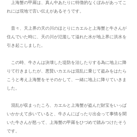
上海蟹の甲羅は、真ん中あたりに特徴的なくぼみがあってこ
れには現地で言い伝えがあるそうです。
昔々、天上界の天の川のほとりにカエルと上海蟹と牛さんが
住んでいた時に、天の川が氾濫して溢れた水が地上界に洪水を
引き起こしました。
この時、牛さんは決壊した堤防を治したりする為に地上に降
りて行きましたが、悪賢いカエルは混乱に乗じて盗みをはたら
こうと考え上海蟹をそそのかして、一緒に地上に降りていきま
した。
混乱が収まったころ、カエルと上海蟹が盗んだ財宝をいっぱ
いかかえて歩いていると、牛さんにばったり出会って事情を聞
いた牛さんが怒って、上海蟹の甲羅をひづめで踏みつけたそう
です。