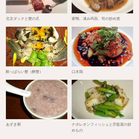
北京ダックと蟹の爪
家鴨、凍み蒟蒻、筍の炒め煮
酔っぱらい蟹（醉蟹）
口水鶏
あずき粥
ナポレオンフィッシュと芥藍菜の炒
めもの