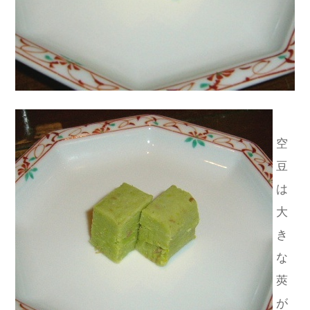
空
豆
は
大
き
な
莢
が