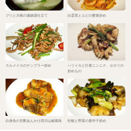
ブリと大根の連鍋湯仕立て
白霊茸とエビの蟹黄炒め
スルメイカのナンプラー炒め
ハリイカと行者ニンニク、セロリの
炒めもの
白身魚の甘酢あんかけ四川山椒風味
牡蛎と野菜の唐辛子炒め