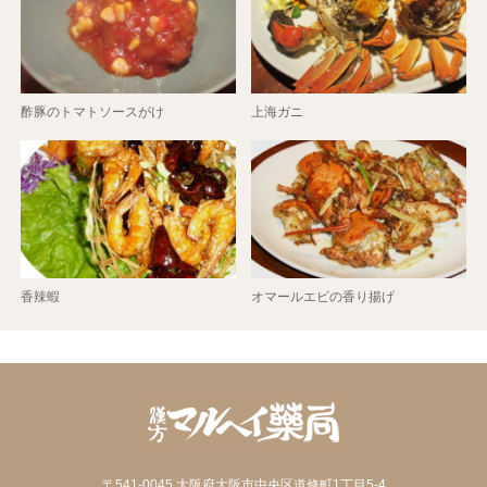
酢豚のトマトソースがけ
上海ガニ
香辣蝦
オマールエビの香り揚げ
〒541-0045 大阪府大阪市中央区道修町1丁目5-4