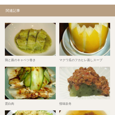
関連記事
鶏と蕗のキャベツ巻き
マクワ瓜のフカヒレ蒸しスープ
雲白肉
怪味款冬