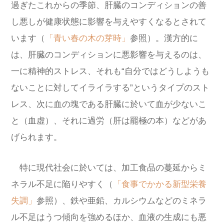
過ぎたこれからの季節、肝臓のコンディションの善
し悪しが健康状態に影響を与えやすくなるとされて
います（
「青い春の木の芽時」
参照）。漢方的に
は、肝臓のコンディションに悪影響を与えるのは、
一に精神的ストレス、それも“自分ではどうしようも
ないことに対してイライラする”というタイプのスト
レス、次に血の塊である肝臓に於いて血が少ないこ
と（血虚）、それに過労（肝は罷極の本）などがあ
げられます。
特に現代社会に於いては、加工食品の蔓延からミ
ネラル不足に陥りやすく（
「食事でかかる新型栄養
失調」
参照）、鉄や亜鉛、カルシウムなどのミネラ
ル不足はうつ傾向を強めるほか、血液の生成にも悪