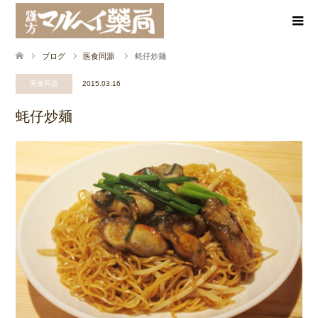
ブログ
医食同源
蚝仔炒麺
医食同源
2015.03.16
蚝仔炒麺