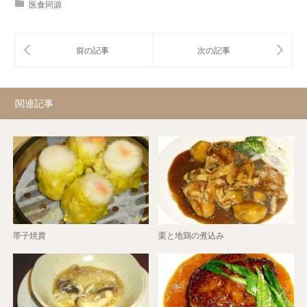
医食同源
関連記事
帯子焼賣
栗と地鶏の煮込み