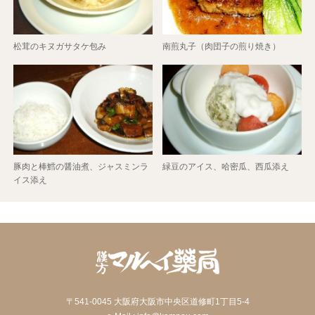
松茸のキヌガサタケ包み
南煎丸子（肉団子の煎り焼き）
豚肉と棒鱈の醤油煮、ジャスミンラ
緑豆のアイス、哈密瓜、西瓜添え
イス添え
〒541-0045 大阪府大阪市中央区道修町1丁目5-4