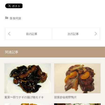
医食同源
関連記事
素菜〜田ウナギの揚げ物モドキ
甜葱炒金柑野鴨片