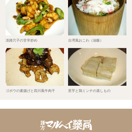
淡路穴子の甘辛炒め
台湾風おこわ（油飯）
ゴボウの素揚げと四川風牛肉干
里芋と鶏ミンチの蒸しもの