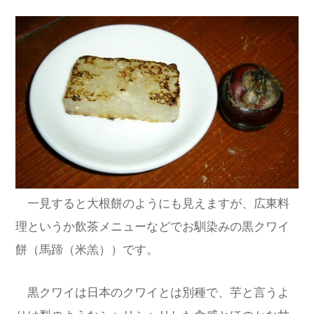
一見すると大根餅のようにも見えますが、広東料
理というか飲茶メニューなどでお馴染みの黒クワイ
餅（馬蹄（米羔））です。
黒クワイは日本のクワイとは別種で、芋と言うよ