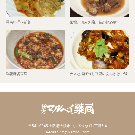
雲南料理〜前菜
家鴨、凍み蒟蒻、筍の炒め煮
脳花麻婆豆腐
ナスと揚げ出し豆腐のあんかけご飯
〒541-0045 大阪府大阪市中央区道修町1丁目5-4
e-Mail : info@kampou.com