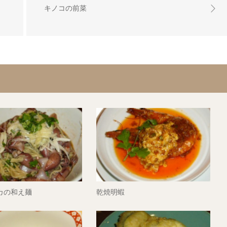
キノコの前菜
カの和え麺
乾焼明蝦