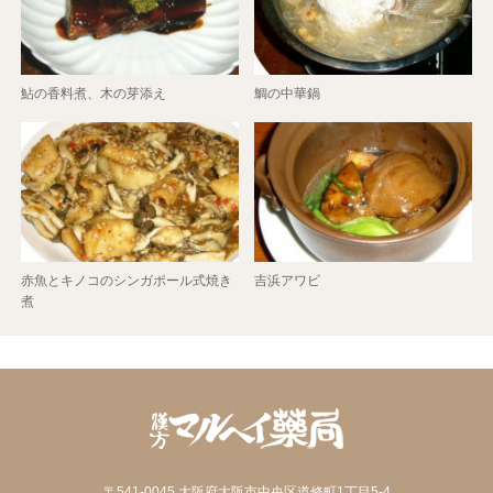
鮎の香料煮、木の芽添え
鯛の中華鍋
赤魚とキノコのシンガポール式焼き
吉浜アワビ
煮
〒541-0045 大阪府大阪市中央区道修町1丁目5-4