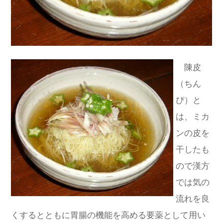
陳皮
（ちん
ぴ）と
は、ミカ
ンの皮を
干したも
ので漢方
では気の
流れを良
くするとともに胃腸の機能を高める要薬として用い