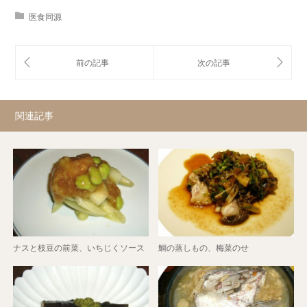
医食同源
関連記事
ナスと枝豆の前菜、いちじくソース
鯛の蒸しもの、梅菜のせ