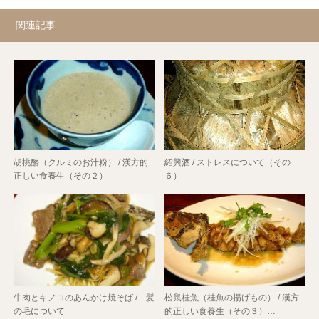
関連記事
胡桃酪（クルミのお汁粉） / 漢方的
紹興酒 / ストレスについて（その
正しい食養生（その２）
６）
牛肉とキノコのあんかけ焼そば / 髪
松鼠桂魚（桂魚の揚げもの） / 漢方
の毛について
的正しい食養生（その３）…