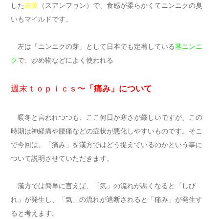
した
蒜黄
（スアンフヮン）で、食感が柔らかくてニンニクの臭
いもマイルドです。
左は「ニンニクの芽」として日本でも定着している
茎ニンニ
ク
で、炒め物などによく使われる
週末ｔｏｐｉｃｓ〜
「痛み」について
暖冬と言われつつも、ここ何日か寒さが厳しいですが、この
時期は神経痛や腰痛などの症状が悪化しやすいものです。そこ
で今回は、「痛み」を漢方ではどう捉えているのかという事に
ついて説明させていただきます。
漢方では簡単に言えば、「気」の流れが悪くなると「しび
れ」が発生し、「気」の流れが遮断されると「痛み」が発生す
ると考えます。