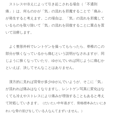
ストレスや冷えによって引き起こされる場合（「不通則
痛」）は、何ものかが「気」の流れを邪魔することで「痛み」
が発生すると考えます。この場合は、「気」の流れを邪魔して
いるものを取り除いて「気」の流れを回復することに重点を置
いて治療します。
よく整形外科でレントゲンを撮ってもらったら、脊椎のこの
部分が狭くなっているから痛むという説明がなされますが、同
じように狭くなっていたり、ゆがんでいれば同じように痛むか
といえば、決してそんなことはありません。
漢方的に見れば背骨が多少ゆがんでいようが、そこに「気」
が流れれば痛みはなくなりますし、レントゲン写真に変化はな
くても冷えやストレスにより痛みが増強することもあると考え
て対処していきます。
（だいたい中年過ぎて、骨格標本みたいにき
れいな骨の並びをしている人なんてまずいません。）