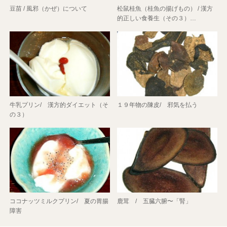
豆苗 / 風邪（かぜ）について
松鼠桂魚（桂魚の揚げもの） / 漢方
的正しい食養生（その３）…
牛乳プリン/ 漢方的ダイエット（そ
１９年物の陳皮/ 邪気を払う
の３）
ココナッツミルクプリン/ 夏の胃腸
鹿茸 / 五臓六腑〜「腎」
障害