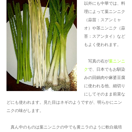
以外にも中華では、料
理によって葉ニンニク
（蒜苗：スアンミャ
オ）や茎ニンニク（蒜
苔：スアンタイ）など
もよく使われます。
写真の右が
葉ニンニ
ク
で、日本でもお馴染
みの回鍋肉や麻婆豆腐
に使われる他、細切り
にしてそのまま前菜な
どにも使われます。見た目はネギのようですが、明らかにニン
ニクの味がします。
真ん中のものは葉ニンニクの中でも黄ニラのように軟白栽培