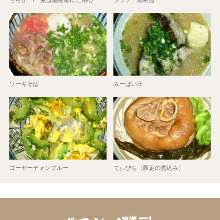
ちらがー/ 夏は脳梗塞にご用心
ラフテー黒糖煮
ソーキそば
みーばい汁
ゴーヤーチャンプルー
てぃびち（豚足の煮込み）