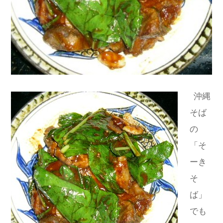
沖縄
そば
の
「そ
ーき
そ
ば」
でも