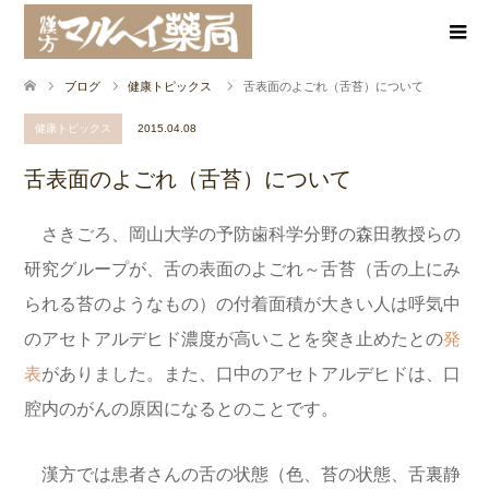
ブログ
健康トピックス
舌表面のよごれ（舌苔）について
健康トピックス
2015.04.08
舌表面のよごれ（舌苔）について
さきごろ、岡山大学の予防歯科学分野の森田教授らの
研究グループが、舌の表面のよごれ～舌苔（舌の上にみ
られる苔のようなもの）の付着面積が大きい人は呼気中
のアセトアルデヒド濃度が高いことを突き止めたとの
発
表
がありました。また、口中のアセトアルデヒドは、口
腔内のがんの原因になるとのことです。
漢方では患者さんの舌の状態（色、苔の状態、舌裏静