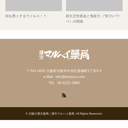
頭を悪くするウイルス！？
鉄欠乏性貧血と免疫力（“気”のパワ
ー）の関係
〒541-0045 大阪府大阪市中央区道修町1丁目5-4
e-Mail : info@kampou.com
TEL : 06-6222-3880
RSS
©
大阪の漢方薬局｜漢方マルヘイ薬局
. All Rights Reserved.