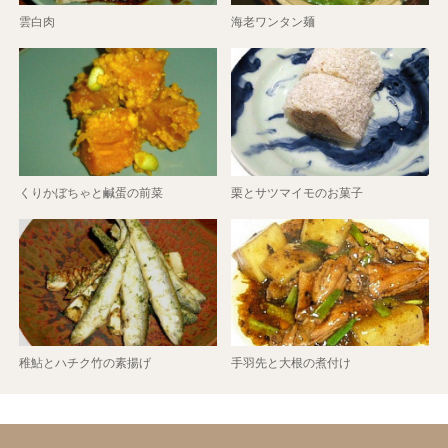
雲白肉
海老ワンタン麺
くりかぼちゃと鹹蛋の前菜
栗とサツマイモのお菓子
稚鮎とハチク竹の素揚げ
手羽先と大根の煮付け