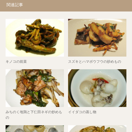
関連記事
キノコの前菜
スズキとハマボウフウの炒めもの
みちのく地鶏と下仁田ネギの炒めも
イイダコの蒸し物
の