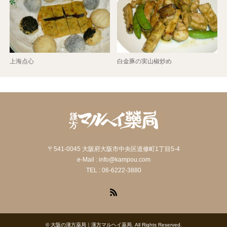
上海点心
白金豚の実山椒炒め
〒541-0045 大阪府大阪市中央区道修町1丁目5-4
e-Mail : info@kampou.com
TEL : 06-6222-3880
RSS
©
大阪の漢方薬局｜漢方マルヘイ薬局
. All Rights Reserved.