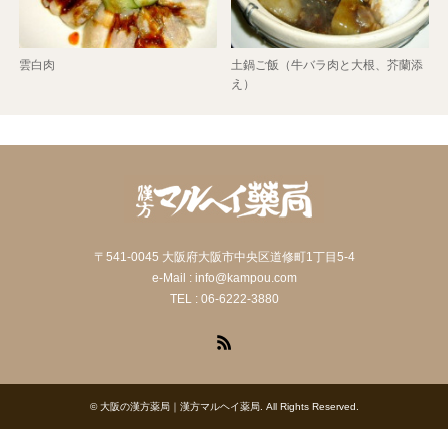
雲白肉
土鍋ご飯（牛バラ肉と大根、芥蘭添
え）
〒541-0045 大阪府大阪市中央区道修町1丁目5-4
e-Mail : info@kampou.com
TEL : 06-6222-3880
RSS
©
大阪の漢方薬局｜漢方マルヘイ薬局
. All Rights Reserved.