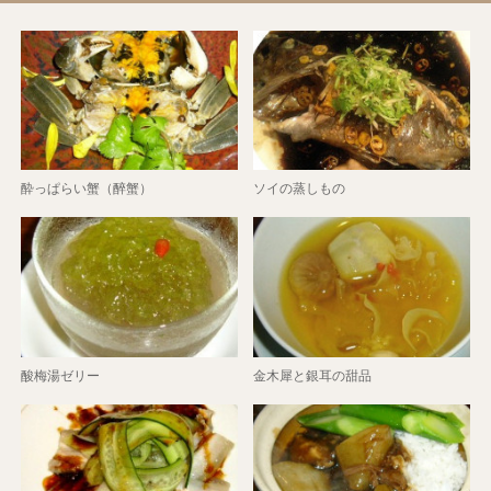
酔っぱらい蟹（醉蟹）
ソイの蒸しもの
酸梅湯ゼリー
金木犀と銀耳の甜品